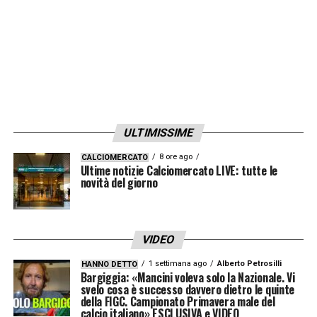
sviluppo.
L’importanza di Pafundi nel progetto
blucerchiato
L’
infortunio di Pafundi
rappresenta un
piccolo ostacolo nel percorso di costruzione
ULTIMISSIME
della Samp di Donati, che ha individuato nel
8 ore ago
CALCIOMERCATO
giovane ex
Udinese
uno dei punti di
Ultime notizie Calciomercato LIVE: tutte le
novità del giorno
riferimento per il futuro. Con la sua creatività
e il suo mancino raffinato, Pafundi è
considerato un potenziale leader tecnico del
VIDEO
Doria.
1 settimana ago
Alberto Petrosilli
HANNO DETTO
Bargiggia: «Mancini voleva solo la Nazionale. Vi
svelo cosa è successo davvero dietro le quinte
Le prossime ore saranno decisive per
della FIGC. Campionato Primavera male del
definire i tempi di recupero, ma la sensazione
calcio italiano» ESCLUSIVA e VIDEO