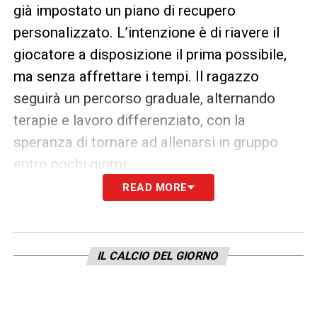
già impostato un piano di recupero
personalizzato. L’intenzione è di riavere il
giocatore a disposizione il prima possibile,
ma senza affrettare i tempi. Il ragazzo
seguirà un percorso graduale, alternando
terapie e lavoro differenziato, con la
speranza di tornare ad allenarsi in gruppo
entro pochi giorni.
READ MORE
Nonostante lo stop, a Genova c’è ottimismo:
le prime sensazioni lasciano pensare a un
problema di lieve entità. Tuttavia, la
IL CALCIO DEL GIORNO
Sampdoria preferisce agire con cautela per
non compromettere la crescita fisica e
mentale di un talento ancora in piena fase di