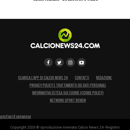
è che l’
infortunio Pafundi
possa risolversi
rapidamente, permettendo al talento classe
2006 di tornare presto a illuminare il gioco
dei blucerchiati.
LEGGI ANCHE >>>
Calendario Serie B 2025/2026: date,
giornate, risultati, classifica
LA PLAYLIST DELLE NOSTRE TOP NEWS
SCARICA L’APP DI CALCIO NEWS 24
CONTATTI
REDAZIONE
PRIVACY POLICY E TRATTAMENTO DEI DATI PERSONALI
INFORMATIVA ESTESA SUI COOKIE (COOKIE POLICY)
NETWORK SPORT REVIEW
gestisci il consenso
Copyright 2026 © riproduzione riservata Calcio News 24 -Registro