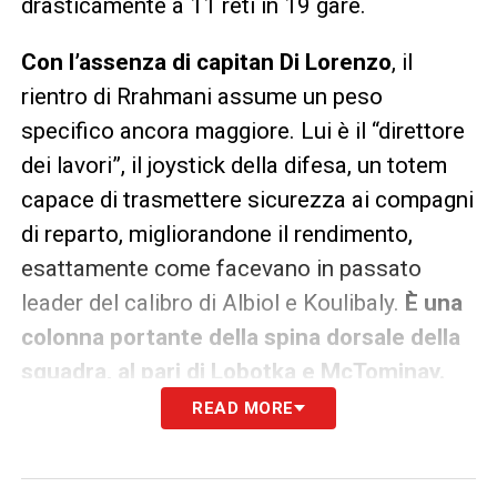
drasticamente a 11 reti in 19 gare.
Con l’assenza di capitan Di Lorenzo
, il
rientro di Rrahmani assume un peso
specifico ancora maggiore. Lui è il “direttore
dei lavori”, il joystick della difesa, un totem
capace di trasmettere sicurezza ai compagni
di reparto, migliorandone il rendimento,
esattamente come facevano in passato
leader del calibro di Albiol e Koulibaly.
È una
colonna portante della spina dorsale della
squadra, al pari di Lobotka e McTominay.
READ MORE
A Marassi, dove un anno fa segnò un gol
fondamentale nella corsa scudetto,
Rrahmani tornerà per mettere ordine in