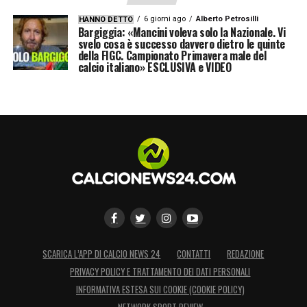
6 giorni ago
Alberto Petrosilli
HANNO DETTO
Bargiggia: «Mancini voleva solo la Nazionale. Vi
svelo cosa è successo davvero dietro le quinte
della FIGC. Campionato Primavera male del
calcio italiano» ESCLUSIVA e VIDEO
SCARICA L’APP DI CALCIO NEWS 24
CONTATTI
REDAZIONE
PRIVACY POLICY E TRATTAMENTO DEI DATI PERSONALI
INFORMATIVA ESTESA SUI COOKIE (COOKIE POLICY)