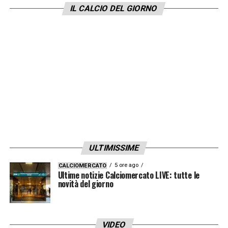
IL CALCIO DEL GIORNO
una fase delicata
. Con l’Inter lontana,
l’obiettivo è blindare la zona Champions e
puntare sulla Coppa Italia. Nel frattempo, il
futuro è già scritto: è pronto il rinnovo
contrattuale fino al 2029.
Rrahmani,
prossimo ai 32 anni, si legherà
praticamente a vita ai colori azzurri.
LA PLAYLIST DELLE NOSTRE TOP NEWS
ULTIMISSIME
5 ore ago
CALCIOMERCATO
Ultime notizie Calciomercato LIVE: tutte le
novità del giorno
VIDEO