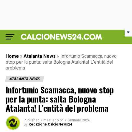
×
Home
»
Atalanta News
»
Infortunio Scamacca, nuovo
stop per la punta: salta Bologna Atalanta! L’entità del
problema
ATALANTA NEWS
Infortunio Scamacca, nuovo stop
per la punta: salta Bologna
Atalanta! L’entità del problema
Published
7 mesi ago
on
7 Gennaio 2026
By
Redazione CalcioNews24