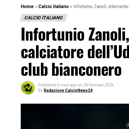
Home
»
Calcio italiano
»
Infortunio Zanoli, intervento
CALCIO ITALIANO
Infortunio Zanoli,
calciatore dell’U
club bianconero
Published
6 mesi ago
on
28 Gennaio 2026
By
Redazione CalcioNews24