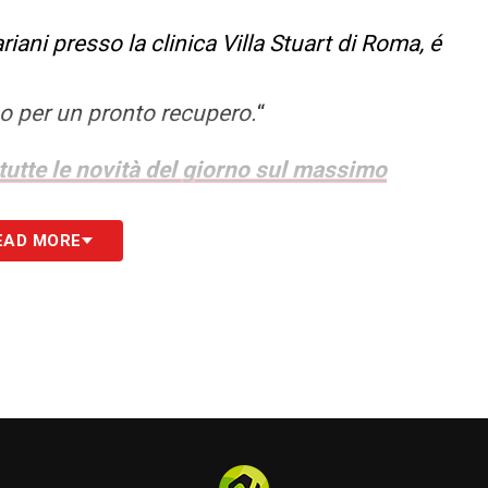
iani presso la clinica Villa Stuart di Roma, é
o per un pronto recupero.
“
 tutte le novità del giorno sul massimo
EAD MORE