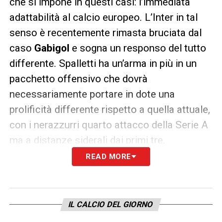
che si impone in questi casi: l’immediata
adattabilità al calcio europeo. L’Inter in tal
senso è recentemente rimasta bruciata dal
caso
Gabigol
e sogna un responso del tutto
differente. Spalletti ha un’arma in più in un
pacchetto offensivo che dovrà
necessariamente portare in dote una
prolificità differente rispetto a quella attuale,
con i nerazzurri quarto attacco della Serie A
ma a distanze siderali dai primi tre.
READ MORE
LA PLAYLIST DELLE NOSTRE TOP NEWS
IL CALCIO DEL GIORNO