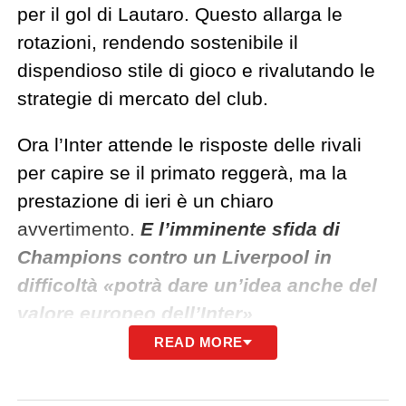
per il gol di Lautaro. Questo allarga le
rotazioni, rendendo sostenibile il
dispendioso stile di gioco e rivalutando le
strategie di mercato del club.
Ora l’Inter attende le risposte delle rivali
per capire se il primato reggerà, ma la
prestazione di ieri è un chiaro
avvertimento.
E l’imminente sfida di
Champions contro un Liverpool in
difficoltà «potrà dare un’idea anche del
valore europeo dell’Inter»
.
READ MORE
QUI:
TUTTE LE ULTIME NOTIZIE DI
SERIE A