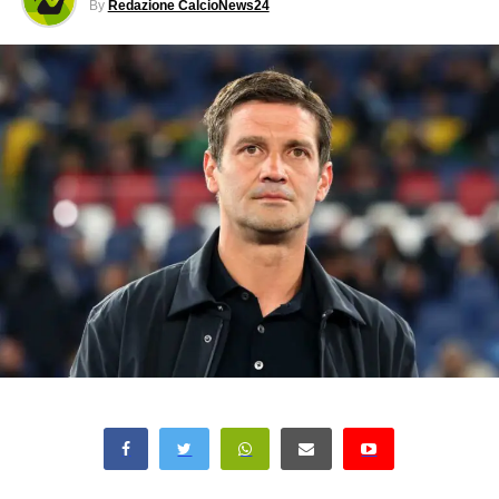
By
Redazione CalcioNews24