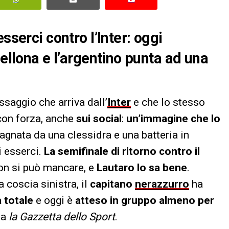
sserci contro l’Inter: oggi
cellona e l’argentino punta ad una
ssaggio che arriva dall’
Inter
e che lo stesso
 con forza, anche
sui social
:
un’immagine che lo
gnata da una clessidra e una batteria in
i esserci.
La semifinale di ritorno contro il
non si può mancare, e
Lautaro lo sa bene
.
 coscia sinistra, il
capitano
nerazzurro
ha
à totale
e oggi è
atteso in gruppo almeno per
da
la Gazzetta dello Sport
.