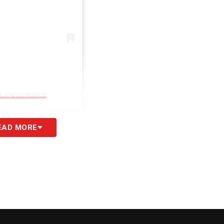
autaromartinez)
cciati da venerdì scorso, quando gli
esami
EAD MORE
l percorso di recupero, gestito con attenzione,
lcun passo falso, e
l’ottimismo cresce ora dopo
e salvo imprevisti dell’ultima ora, sarà titolare
o ai blaugrana a
San Siro
.
S