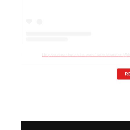
Un post condiviso da Lautaro Javier Martinez (@l
Tutto sta procedendo secondo i piani tra
R
strumentali avevano escluso lesioni
. I
sembra dare i suoi frutti: non c’è stato a
ora
. Anche Lautaro è convinto di farcela, 
accanto a Thuram nell’assalto nerazzurr
LA PLAYLIST DELLE NOSTRE TOP NEW