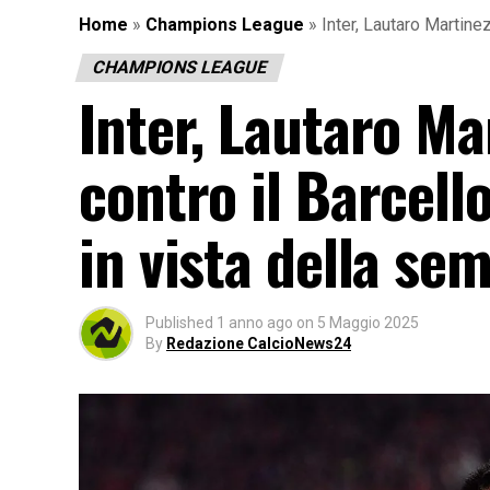
Home
»
Champions League
»
Inter, Lautaro Martinez
CHAMPIONS LEAGUE
Inter, Lautaro Ma
contro il Barcell
in vista della sem
Published
1 anno ago
on
5 Maggio 2025
By
Redazione CalcioNews24