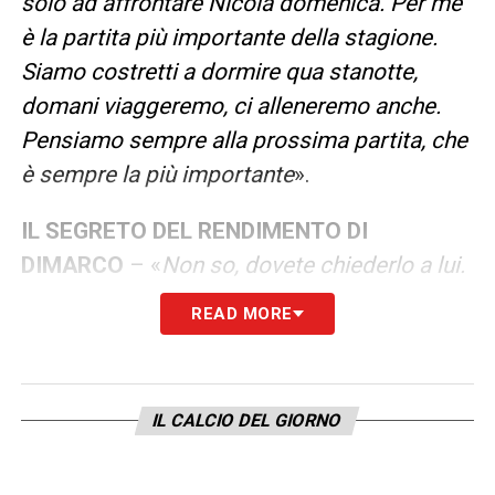
solo ad affrontare Nicola domenica. Per me
è la partita più importante della stagione.
Siamo costretti a dormire qua stanotte,
domani viaggeremo, ci alleneremo anche.
Pensiamo sempre alla prossima partita, che
è sempre la più importante
».
IL SEGRETO DEL RENDIMENTO DI
DIMARCO
– «
Non so, dovete chiederlo a lui.
Noi siamo molto contenti del suo inizio di
READ MORE
stagione, la mentalità, la voglia di lavorare
sodo e di essere dominante. La qualità l’ha
sempre avuta. Ci godiamo un giocatore
IL CALCIO DEL GIORNO
maturo, completo, che ci dà una grossa
mano e siamo felici di quello che sta