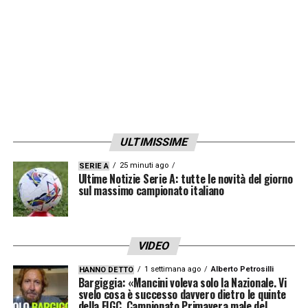
facendo
».
LEGGI LE PAROLE INTEGRALI DI CHIVU SU
INTERNEWS24
LA PLAYLIST DELLE NOSTRE TOP NEWS
ULTIMISSIME
25 minuti ago
SERIE A
Ultime Notizie Serie A: tutte le novità del giorno
sul massimo campionato italiano
VIDEO
1 settimana ago
Alberto Petrosilli
HANNO DETTO
Bargiggia: «Mancini voleva solo la Nazionale. Vi
svelo cosa è successo davvero dietro le quinte
della FIGC. Campionato Primavera male del