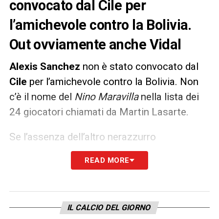
convocato dal Cile per
l’amichevole contro la Bolivia.
Out ovviamente anche Vidal
Alexis Sanchez
non è stato convocato dal
Cile
per l’amichevole contro la Bolivia. Non
c’è il nome del
Nino Maravilla
nella lista dei
24 giocatori chiamati da Martin Lasarte.
Se l’assenza dell’altro nerazzurro
Arturo
Vidal
era scontata perché sta
READ MORE
recuperando dalla recentissima operazione
al menisco, quella dell’ex Manchester United
era meno ovvia, anche se nell’ultime ore l’
Ats
IL CALCIO DEL GIORNO
di Milano ha bloccato i nerazzurri