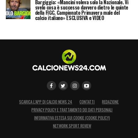
Bargiggia: «Mancini voleva solo la Nazionale. Vi
svelo cosa è successo davvero dietro le quinte
della FIGC. Campionato Primavera male del
calcio italiano» ESCLUSIVA e VIDEO
SCARICA L’APP DI CALCIO NEWS 24
CONTATTI
REDAZIONE
PRIVACY POLICY E TRATTAMENTO DEI DATI PERSONALI
INFORMATIVA ESTESA SUI COOKIE (COOKIE POLICY)
NETWORK SPORT REVIEW