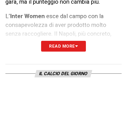
gara, ma il punteggio non cambia più.
L’
Inter Women
esce dal campo con la
consapevolezza di aver prodotto molto
senza raccogliere. Il Napoli, più concreto,
conquista tre punti pesanti e ribalta una
READ MORE
classifica che ora vede le nerazzurre
costrette a rincorrere. Per Piovani e il suo
gruppo sarà fondamentale trasformare le
IL CALCIO DEL GIORNO
buone prestazioni in risultati, perché il
campionato dell’
Inter Women
è ancora
lungo e la zona alta resta alla portata.
LA PLAYLIST DELLE NOSTRE TOP NEWS