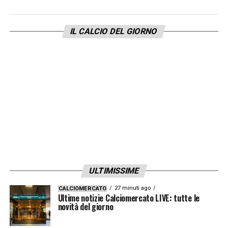
un’altra partita contro il Cagliari da vincere,
bisogna migliorare per il girone di ritorno
IL CALCIO DEL GIORNO
perché abbiamo perso troppi punti, contro
squadre piccole soprattutto. Può succedere
perdere punti con l’Inter ad esempio, non
con le piccole».
LA PLAYLIST DELLE NOSTRE TOP NEWS
ULTIMISSIME
27 minuti ago
CALCIOMERCATO
Ultime notizie Calciomercato LIVE: tutte le
novità del giorno