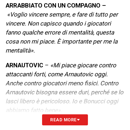
ARRABBIATO CON UN COMPAGNO –
«Voglio vincere sempre, e fare di tutto per
vincere. Non capisco quando i giocatori
fanno qualche errore di mentalità, questa
cosa non mi piace. È importante per me la
mentalità».
ARNAUTOVIC
–
«Mi piace giocare contro
attaccanti forti, come Arnautovic oggi.
Anche contro giocatori meno fisici. Contro
Arnautovic bisogna essere duri, perché se lo
lasci libero è pericoloso. Io e Bonucci oggi
abbiamo fatto bene».
READ MORE
QUALIFICARSI IN CHAMPIONS
–
«Abbiamo