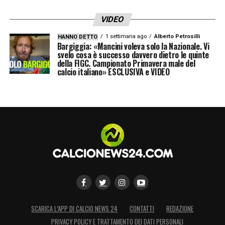
VIDEO
1 settimana ago
Alberto Petrosilli
HANNO DETTO
Bargiggia: «Mancini voleva solo la Nazionale. Vi
svelo cosa è successo davvero dietro le quinte
della FIGC. Campionato Primavera male del
calcio italiano» ESCLUSIVA e VIDEO
SCARICA L’APP DI CALCIO NEWS 24
CONTATTI
REDAZIONE
PRIVACY POLICY E TRATTAMENTO DEI DATI PERSONALI