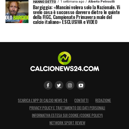
1 settimana ago
Alberto Petrosilli
HANNO DETTO
Bargiggia: «Mancini voleva solo la Nazionale. Vi
svelo cosa è successo davvero dietro le quinte
della FIGC. Campionato Primavera male del
calcio italiano» ESCLUSIVA e VIDEO
SCARICA L’APP DI CALCIO NEWS 24
CONTATTI
REDAZIONE
PRIVACY POLICY E TRATTAMENTO DEI DATI PERSONALI
INFORMATIVA ESTESA SUI COOKIE (COOKIE POLICY)
NETWORK SPORT REVIEW