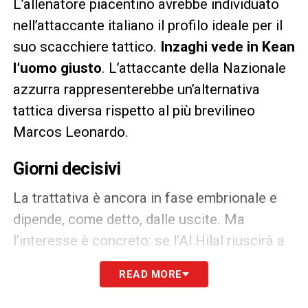
L’allenatore piacentino avrebbe individuato
nell’attaccante italiano il profilo ideale per il
suo scacchiere tattico.
Inzaghi vede in Kean
l’uomo giusto
. L’attaccante della Nazionale
azzurra rappresenterebbe un’alternativa
tattica diversa rispetto al più brevilineo
Marcos Leonardo.
Giorni decisivi
La trattativa è ancora in fase embrionale e
dipende, come detto, dalle uscite. Ma
l’interesse è concreto: se l’Al Hilal riuscirà a
piazzare il brasiliano,
l’assalto a Moise Kean
READ MORE
partirà immediatamente
. L’Italia osserva,
con la Fiorentina (attuale club di Kean)