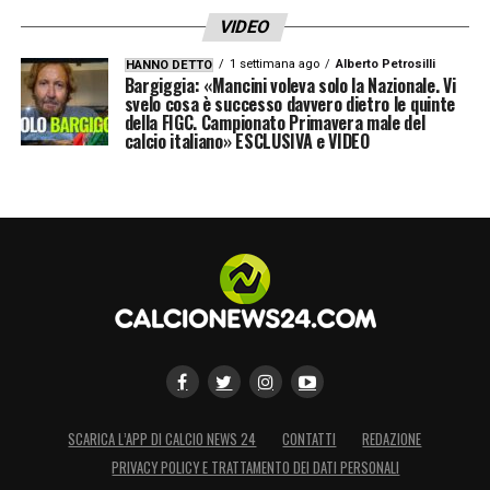
VIDEO
1 settimana ago
Alberto Petrosilli
HANNO DETTO
Bargiggia: «Mancini voleva solo la Nazionale. Vi
svelo cosa è successo davvero dietro le quinte
della FIGC. Campionato Primavera male del
calcio italiano» ESCLUSIVA e VIDEO
SCARICA L’APP DI CALCIO NEWS 24
CONTATTI
REDAZIONE
PRIVACY POLICY E TRATTAMENTO DEI DATI PERSONALI