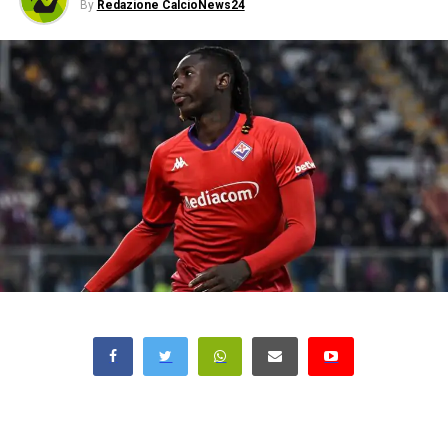
By
Redazione CalcioNews24