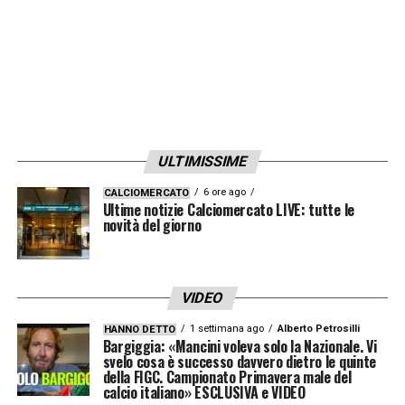
come riferimento avanzato. In casa Inter,
Chivu rilancia Lautaro Martinez
— autore di
16 gol in 27 gare — per fargli ritrovare il ritmo
partita, mentre Bonny farà rifiatare Thuram.
Sarà l’incontro tra un “peso piuma” voglioso
ULTIMISSIME
di stupire e un “peso massimo” che
terrorizza l’Italia con la sua potenza di fuoco.
6 ore ago
CALCIOMERCATO
Ultime notizie Calciomercato LIVE: tutte le
L’obiettivo per entrambi? Regalare
novità del giorno
spettacolo, evitando che questa doppia sfida
sia, in alcun modo, una partita povera.
VIDEO
1 settimana ago
Alberto Petrosilli
LA PLAYLIST DELLE NOSTRE TOP NEWS
HANNO DETTO
Bargiggia: «Mancini voleva solo la Nazionale. Vi
svelo cosa è successo davvero dietro le quinte
della FIGC. Campionato Primavera male del
calcio italiano» ESCLUSIVA e VIDEO