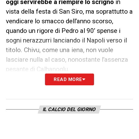
oggi servirebbe a riempire lo scrigno
in
vista della festa di San Siro, ma soprattutto a
vendicare lo smacco dell’anno scorso,
quando un rigore di Pedro al 90’ spense i
sogni nerazzurri lanciando il Napoli verso il
titolo. Chivu, come una iena, non vuole
lasciare nulla al caso, nonostante l’assenza
pesante di Çalhanoglu.
READ MORE
Scelte obbligate e rebus di
formazione
Gli equilibri odierni saranno dettati dal
IL CALCIO DEL GIORNO
turnover.
Sarri perde Zaccagni
per un
trauma al piede e dovrà gestire le fatiche di
Taylor, lanciando probabilmente Maldini