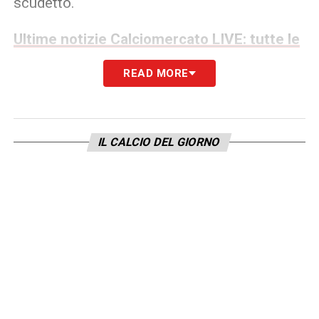
scudetto.
Ultime notizie Calciomercato LIVE: tutte le
novità del giorno
READ MORE
Bastoni Inter, il legame con i
nerazzurri pesa più del mercato
IL CALCIO DEL GIORNO
L’interesse del Barcellona resta
prestigioso, ma non avrebbe cambiato in
modo decisivo i pensieri del giocatore
. Il
rapporto di Bastoni con l’ambiente Inter è
profondo, costruito negli anni attraverso
vittorie, responsabilità e momenti complessi
superati anche grazie al sostegno di
compagni, tifosi e società.