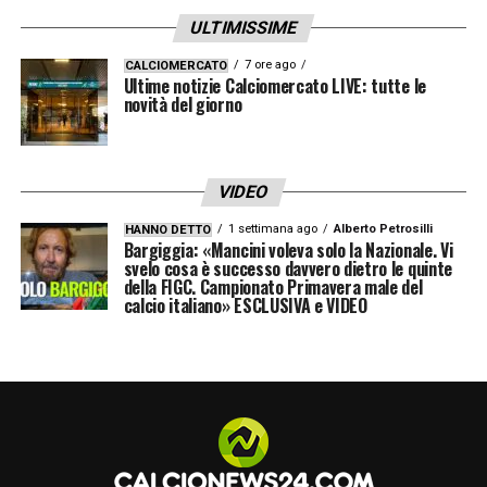
ULTIMISSIME
Il club di viale della Liberazione, dal canto
7 ore ago
CALCIOMERCATO
suo, non ha mai dato segnali di apertura a
Ultime notizie Calciomercato LIVE: tutte le
novità del giorno
una cessione.
Piero Ausilio
, dirigente
nerazzurro,
ha ribadito più volte che l’Inter
non intende vendere il difensore
, né
VIDEO
tantomeno privarsene a condizioni favorevoli
1 settimana ago
Alberto Petrosilli
HANNO DETTO
per altri club.
Bargiggia: «Mancini voleva solo la Nazionale. Vi
svelo cosa è successo davvero dietro le quinte
della FIGC. Campionato Primavera male del
Bastoni Inter, il Barcellona ora
calcio italiano» ESCLUSIVA e VIDEO
riflette su altri profili
In Spagna si aspettavano forse una
trattativa più semplice, ma la posizione
ferma dell’Inter avrebbe spiazzato il
Barcellona
. Anche alcune valutazioni