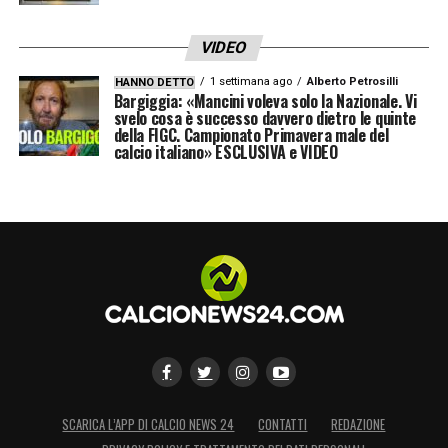
LA PLAYLIST DELLE NOSTRE TOP NEWS
VIDEO
1 settimana ago
Alberto Petrosilli
HANNO DETTO
Bargiggia: «Mancini voleva solo la Nazionale. Vi
svelo cosa è successo davvero dietro le quinte
della FIGC. Campionato Primavera male del
calcio italiano» ESCLUSIVA e VIDEO
SCARICA L’APP DI CALCIO NEWS 24
CONTATTI
REDAZIONE