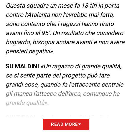
Questa squadra un mese fa 18 tiri in porta
contro l’Atalanta non l’avrebbe mai fatta,
sono contento che i ragazzi hanno tirato
avanti fino al 95′. Un risultato che considero
bugiardo, bisogna andare avanti e non avere
pensieri negativi».
SU MALDINI
«Un ragazzo di grande qualità,
se si sente parte del progetto può fare
grandi cose, quando fa l’attaccante centrale
gli manca l’attacco dell’area, comunque ha
grande qualità».
SUI TIFOSI
«Se c’erano i soliti 45mila la
READ MORE
partita poteva prendere un’altra piega, hanno