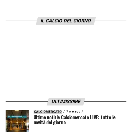
deciso così, avranno le loro buone ragioni,
so solo che a noi ci mancano».
IL CALCIO DEL GIORNO
UNA LAZIO PIU’ DISORDINATA?
–
«Una
squadra meno equilibrata del solito quello
sì».
NUNO TAVARES
–
«Nell’ultimo periodo si è
allenato meglio del passato, deve limare
certe cose, quelle sgroppate centrali deve
gestirle meglio, perché possono essere
pericolose per gli avversari ma anche per
ULTIMISSIME
noi. E’ da razionalizzare, però fisicamente e
7 ore ago
CALCIOMERCATO
mentalmente sta meglio».
Ultime notizie Calciomercato LIVE: tutte le
novità del giorno