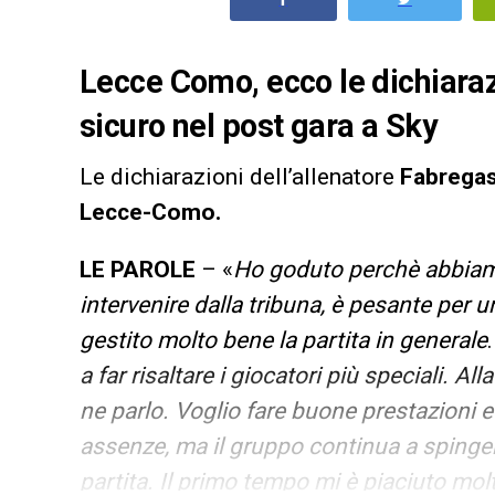
Lecce Como, ecco le dichiaraz
sicuro nel post gara a Sky
Le dichiarazioni dell’allenatore
Fabrega
Lecce-Como.
LE PAROLE
– «
Ho goduto perchè abbiamo
intervenire dalla tribuna, è pesante per 
gestito molto bene la partita in generale
a far risaltare i giocatori più speciali. Al
ne parlo. Voglio fare buone prestazioni 
assenze, ma il gruppo continua a spinge
partita. Il primo tempo mi è piaciuto mo