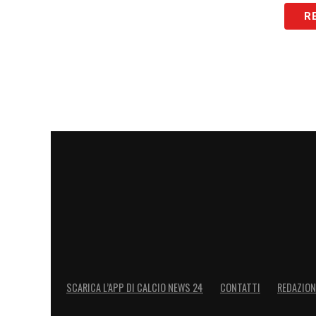
reagito bene, ma dobbiamo migliorare e f
R
LA PLAYLIST DELLE NOSTRE TOP NEW
SCARICA L’APP DI CALCIO NEWS 24
CONTATTI
REDAZION