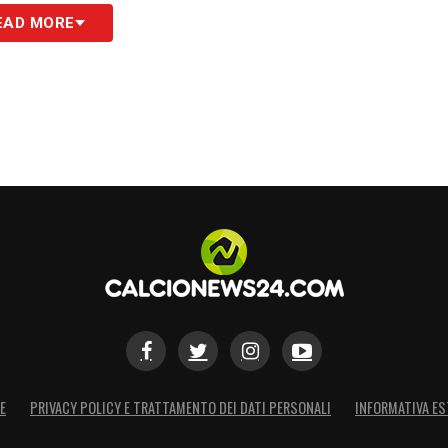
are più gol
»
EAD MORE
S
E
PRIVACY POLICY E TRATTAMENTO DEI DATI PERSONALI
INFORMATIVA ES