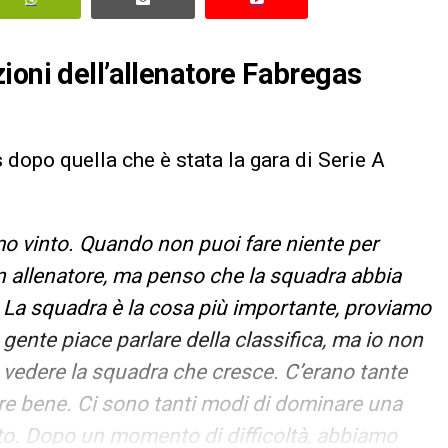
ioni dell’allenatore Fabregas
s
dopo quella che è stata la gara di Serie A
 vinto. Quando non puoi fare niente per
un allenatore, ma penso che la squadra abbia
.
La squadra è la cosa più importante, proviamo
la gente piace parlare della classifica, ma io non
e vedere la squadra che cresce. C’erano tante
re bene. Ci sono tanti modi di dominare una
lto. Dopo un momento di difficoltà, abbiamo