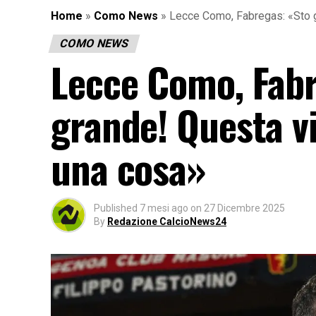
Home
»
Como News
»
Lecce Como, Fabregas: «Sto go
COMO NEWS
Lecce Como, Fabr
grande! Questa vi
una cosa»
Published
7 mesi ago
on
27 Dicembre 2025
By
Redazione CalcioNews24