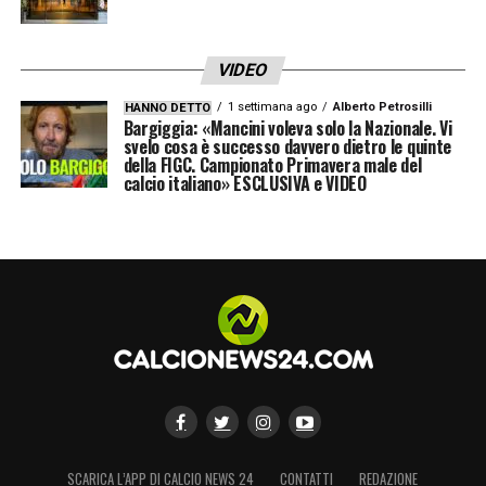
può stare a guardare o scendere a
compromessi:
costruire un blocco
competitivo spendendo nella maniera
VIDEO
migliore possibile, l’unico modo per rimanere
1 settimana ago
Alberto Petrosilli
HANNO DETTO
Bargiggia: «Mancini voleva solo la Nazionale. Vi
in alto.
svelo cosa è successo davvero dietro le quinte
della FIGC. Campionato Primavera male del
calcio italiano» ESCLUSIVA e VIDEO
LA PLAYLIST DELLE NOSTRE TOP NEWS
SCARICA L’APP DI CALCIO NEWS 24
CONTATTI
REDAZIONE