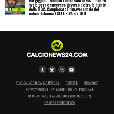
Bargiggia: «Mancini voleva solo la Nazionale. Vi
svelo cosa è successo davvero dietro le quinte
della FIGC. Campionato Primavera male del
calcio italiano» ESCLUSIVA e VIDEO
SCARICA L’APP DI CALCIO NEWS 24
CONTATTI
REDAZIONE
PRIVACY POLICY E TRATTAMENTO DEI DATI PERSONALI
INFORMATIVA ESTESA SUI COOKIE (COOKIE POLICY)
NETWORK SPORT REVIEW