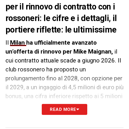
per il rinnovo di contratto con i
rossoneri: le cifre e i dettagli, il
portiere riflette: le ultimissime
Il
Milan
ha ufficialmente avanzato
un’offerta di rinnovo per Mike Maignan,
il
cui contratto attuale scade a giugno 2026. Il
club rossonero ha proposto un
prolungamento fino al 2028, con opzione per
il 2029, a un ingaggio di 4,5 milioni di euro più
bonus, una cifra inferiore rispetto ai 5 milioni
più bonus discussi in precedenza. Lo riporta
READ MORE
la
Gazzetta dello Sport.
Attualmente, il portiere francese percepisce