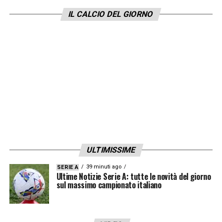
3 milioni di euro, bonus inclusi, e sta
IL CALCIO DEL GIORNO
valutando la proposta, con una
predisposizione positiva verso
l’accettazione. Il suo recente rendimento ha
rafforzato la fiducia del
Milan
, che punta a
garantirsi la sua permanenza per le prossime
stagioni.
LA PLAYLIST DELLE NOSTRE TOP NEWS
ULTIMISSIME
39 minuti ago
SERIE A
Ultime Notizie Serie A: tutte le novità del giorno
sul massimo campionato italiano