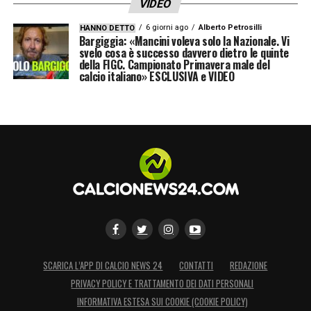
VIDEO
6 giorni ago
Alberto Petrosilli
HANNO DETTO
Bargiggia: «Mancini voleva solo la Nazionale. Vi
svelo cosa è successo davvero dietro le quinte
della FIGC. Campionato Primavera male del
calcio italiano» ESCLUSIVA e VIDEO
SCARICA L’APP DI CALCIO NEWS 24
CONTATTI
REDAZIONE
PRIVACY POLICY E TRATTAMENTO DEI DATI PERSONALI
INFORMATIVA ESTESA SUI COOKIE (COOKIE POLICY)