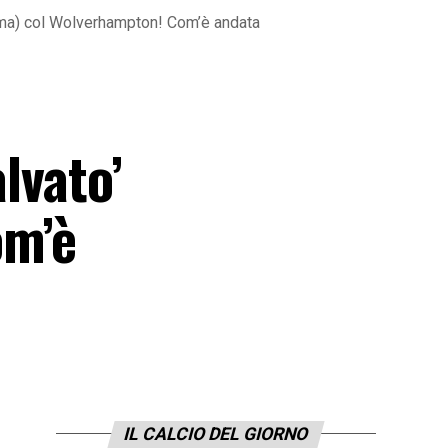
umma) col Wolverhampton! Com’è andata
lvato’
om’è
IL CALCIO DEL GIORNO