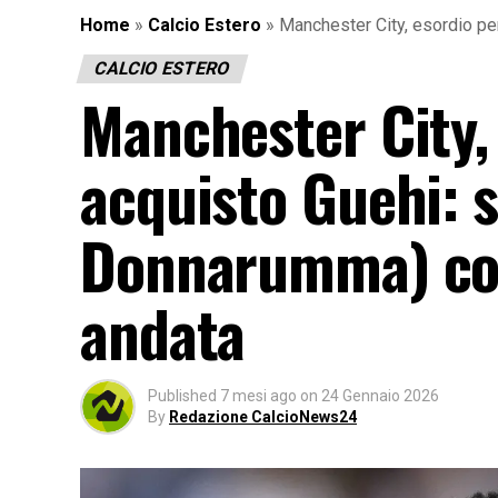
Home
»
Calcio Estero
»
Manchester City, esordio pe
CALCIO ESTERO
Manchester City, 
acquisto Guehi: s
Donnarumma) col
andata
Published
7 mesi ago
on
24 Gennaio 2026
By
Redazione CalcioNews24