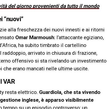
vità del giorno provenienti da tutto il mondo
i “nuovi”
ie alla freschezza dei nuovi innesti e ai ritorni
pensato
Omar Marmoush
: l’attaccante egiziano,
Africa, ha subito timbrato il cartellino
 raddoppio, arrivato in chiusura di frazione,
sterno offensivo si sta rivelando un investimento
pi che erano mancati nelle ultime uscite.
ol VAR
ty resta elettrico.
Guardiola, che sta vivendo
 gestione inglese, è apparso visibilmente
mo tempo su un episodio controverso: un