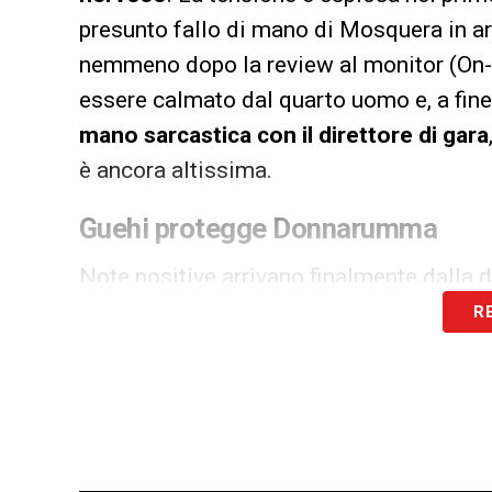
presunto fallo di mano di Mosquera in ar
nemmeno dopo la review al monitor (On-F
essere calmato dal quarto uomo e, a fine
mano sarcastica con il direttore di gara
è ancora altissima.
Guehi protegge Donnarumma
Note positive arrivano finalmente dalla 
nono
clean sheet
della sua stagione in P
R
molto all’esordio di
Marc Guéhi
. Il dife
blindare il reparto arretrato, si è reso pr
rimediando a un’uscita non perfetta del po
testimonia come, forse, il City abbia trov