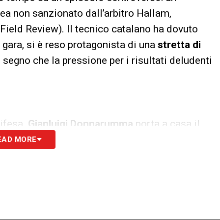
ea non sanzionato dall’arbitro Hallam,
ield Review). Il tecnico catalano ha dovuto
 gara, si è reso protagonista di una
stretta di
, segno che la pressione per i risultati deludenti
difesa.
Gianluigi Donnarumma
porta a casa il
remier League. La porta inviolata, però, deve
EAD MORE
nsore centrale inglese, ultimo acquisto per
otagonista di un salvataggio decisivo sulla linea,
rtiere azzurro. L’abbraccio liberatorio tra i due
ato la solidità che cercava.