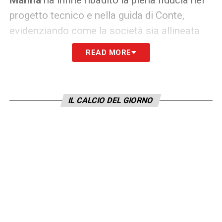
progetto tecnico e nella guida di Conte,
evidenziando come la società sia allineata
nel sostenere il percorso di crescita della
READ MORE
squadra. Il Napoli, pur tra alti e bassi, sembra
aver imboccato una strada precisa: quella del
lavoro, dell’intensità e della costruzione di
IL CALCIO DEL GIORNO
un’identità solida.
Una strada faticosa, ma necessaria, che
secondo
Manna
porterà il Napoli a
raccogliere i frutti nel medio-lungo periodo.
QUI:
TUTTE LE ULTIME NOTIZIE DI SERIE A
LA PLAYLIST DELLE NOSTRE TOP NEWS