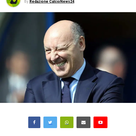
By
Redazione CalcioNews24