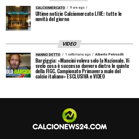
importante
:
«Quello storico porta il nome di
9 ore ago
CALCIOMERCATO
Ultime notizie Calciomercato LIVE: tutte le
Pogba che noi abbiamo, grazie allo staff che
novità del giorno
avevo a disposizione all’avvento, i miei
colleghi, i miei collaboratori, preso dal
VIDEO
Manchester United a zero, si sono svincolati
e eravamo stati bravi nel prenderlo e ve li ho
1 settimana ago
Alberto Petrosilli
HANNO DETTO
Bargiggia: «Mancini voleva solo la Nazionale. Vi
casualmente rivenduto proprio loro dopo 2-3
svelo cosa è successo davvero dietro le quinte
della FIGC. Campionato Primavera male del
anni a 115 milioni. Quella cifra rappresenta
calcio italiano» ESCLUSIVA e VIDEO
qualcosa di storico, di unico che secondo
me non è ripetibile».
LEGGI LE PAROLE INTEGRALI DI MAROTTA
SU INTERNEWS24
LA PLAYLIST DELLE NOSTRE TOP NEWS