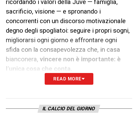
ricordando i valori della Juve — famiglia,
sacrificio, visione — e spronando i
concorrenti con un discorso motivazionale
degno degli spogliatoi: seguire i propri sogni,
migliorarsi ogni giorno e affrontare ogni
sfida con la consapevolezza che, in casa
bianconera,
vincere non è importante: è
l’unica cosa che conta.
READ MORE
LEGGI IL RESCONTO COMPLETO DELLA
PUNTATA SU JUVENTUSNEWS24
IL CALCIO DEL GIORNO
LA PLAYLIST DELLE NOSTRE TOP NEWS