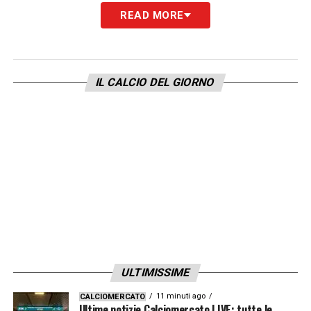
COSA CONTA
«Solo il gruppo. I ragazzi
READ MORE
dovranno essere bravi a restare compatti e
giocare a tutta».
IL CALCIO DEL GIORNO
GATTUSO
«Da allenatore ha sempre dato un
gioco alle sue squadre. Per quanto riguarda il
suo carattere, lo conosciamo tutti. Io mi
auguro che sia l’uomo giusto per riportarci al
Mondiale. Sarebbe bello per lui, ma più in
generale per l’Italia tutta che tornerebbe
finalmente a giocare questa competizione
dalla quale manchiamo da troppo. Comunque
penso che se non dovessimo andarci non
ULTIMISSIME
sarà colpa sua».
11 minuti ago
CALCIOMERCATO
Ultime notizie Calciomercato LIVE: tutte le