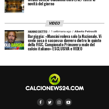
L’INCONTRO CON RINGHIO
«L’ho visto al
novità del giorno
sorteggio per i playoff. Era molto
concentrato, aveva la sua solita grinta.
Quella, state sicuri, non gli mancherà mai».
VIDEO
1 settimana ago
Alberto Petrosilli
HANNO DETTO
IL CONSIGLIO DA CAMPIONE DEL MONDO
Bargiggia: «Mancini voleva solo la Nazionale. Vi
svelo cosa è successo davvero dietro le quinte
«Di giocare senza paura e andare subito
della FIGC. Campionato Primavera male del
calcio italiano» ESCLUSIVA e VIDEO
forti. Le sfide di questo tipo si devono
vincere subito e non bisogna commettere
l’errore fatto contro la Macedonia, quando al
90′ abbiamo preso gol. A quel punto non hai
più tempo per rimediare».
IL PESO DI UN EVENTUALE FALLIMENTO
«Un fallimento dell’Italia calcistica e
soprattutto del sistema. Se non ci si