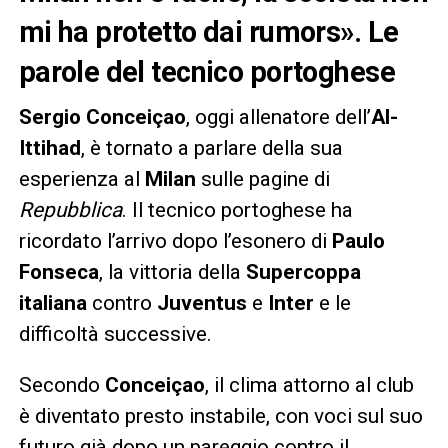
mi ha protetto dai rumors». Le
parole del tecnico portoghese
Sergio Conceiçao
, oggi allenatore dell’
Al-
Ittihad
, è tornato a parlare della sua
esperienza al
Milan
sulle pagine di
Repubblica
. Il tecnico portoghese ha
ricordato l’arrivo dopo l’esonero di
Paulo
Fonseca
, la vittoria della
Supercoppa
italiana
contro
Juventus
e
Inter
e le
difficoltà successive.
Secondo
Conceiçao
, il clima attorno al club
è diventato presto instabile, con voci sul suo
futuro già dopo un pareggio contro il