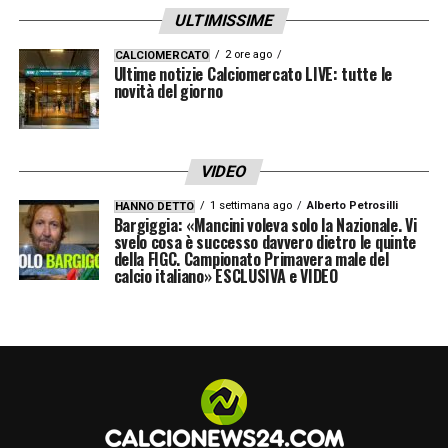
ULTIMISSIME
era complicato. Al Porto era diverso, avevo
2 ore ago
CALCIOMERCATO
un presidente che è rimasto in carica per
Ultime notizie Calciomercato LIVE: tutte le
novità del giorno
decenni e si è ritirato da più titolato al
mondo. La società è ben strutturata e
organizzata. Il passaggio non è stato facile.
VIDEO
A Milano, dopo la vittoria della Supercoppa,
1 settimana ago
Alberto Petrosilli
HANNO DETTO
è bastato un pareggio col Cagliari perché
Bargiggia: «Mancini voleva solo la Nazionale. Vi
svelo cosa è successo davvero dietro le quinte
cominciassero a girare voci su chi avrebbe
della FIGC. Campionato Primavera male del
calcio italiano» ESCLUSIVA e VIDEO
preso il mio posto. E nessuno le ha
smentite
».
GIOCATORI POCO PROTETTI
– «
Ho
frequentato spogliatoi per venticinque anni e
so che l’instabilità ambientale arriva anche lì.