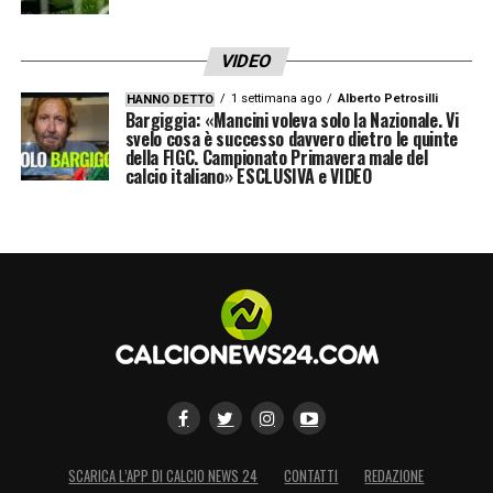
VIDEO
1 settimana ago
Alberto Petrosilli
HANNO DETTO
Bargiggia: «Mancini voleva solo la Nazionale. Vi
svelo cosa è successo davvero dietro le quinte
della FIGC. Campionato Primavera male del
calcio italiano» ESCLUSIVA e VIDEO
SCARICA L’APP DI CALCIO NEWS 24
CONTATTI
REDAZIONE