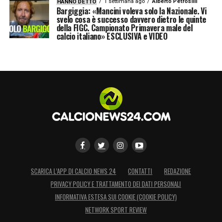
1 settimana ago
Alberto Petrosilli
HANNO DETTO
Bargiggia: «Mancini voleva solo la Nazionale. Vi
svelo cosa è successo davvero dietro le quinte
della FIGC. Campionato Primavera male del
calcio italiano» ESCLUSIVA e VIDEO
SCARICA L’APP DI CALCIO NEWS 24
CONTATTI
REDAZIONE
PRIVACY POLICY E TRATTAMENTO DEI DATI PERSONALI
INFORMATIVA ESTESA SUI COOKIE (COOKIE POLICY)
NETWORK SPORT REVIEW