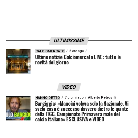
serenità. Non c’è l’urgenza o l’ansia del
rinnovo. Se continuerà così, adeguare il
contratto sarà una priorità, ma non
un’urgenza»
. Nessuna pressione dall’agente,
ULTIMISSIME
nessuna fretta dalla società: il rinnovo
arriverà come
“conseguenza naturale”
8 ore ago
CALCIOMERCATO
Ultime notizie Calciomercato LIVE: tutte le
quando i tempi saranno maturi, permettendo
novità del giorno
a Esposito di concentrarsi solo sul campo e
sulla corsa scudetto.
VIDEO
7 giorni ago
Alberto Petrosilli
LA PLAYLIST DELLE NOSTRE TOP NEWS
HANNO DETTO
Bargiggia: «Mancini voleva solo la Nazionale. Vi
svelo cosa è successo davvero dietro le quinte
della FIGC. Campionato Primavera male del
calcio italiano» ESCLUSIVA e VIDEO