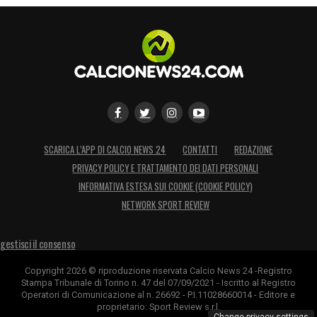
SCARICA L’APP DI CALCIO NEWS 24
CONTATTI
REDAZIONE
PRIVACY POLICY E TRATTAMENTO DEI DATI PERSONALI
INFORMATIVA ESTESA SUI COOKIE (COOKIE POLICY)
NETWORK SPORT REVIEW
gestisci il consenso
Copyright 2026 © riproduzione riservata Calcio News 24 -Registro
Stampa Tribunale di Torino n. 47 del 07/09/2021 - Iscritto al Registro
Operatori di Comunicazione al n. 26692 - P.I.11028660014 - Editore e
proprietario: Sport Review s.r.l.