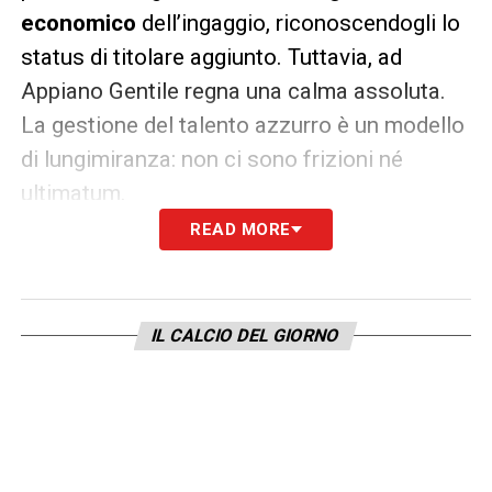
economico
dell’ingaggio, riconoscendogli lo
status di titolare aggiunto. Tuttavia, ad
Appiano Gentile regna una calma assoluta.
La gestione del talento azzurro è un modello
di lungimiranza: non ci sono frizioni né
ultimatum.
READ MORE
Romano: “Rinnovo? Conseguenza
naturale”
A confermare il clima idilliaco è intervenuto
IL CALCIO DEL GIORNO
l’esperto di mercato
Fabrizio Romano
, che
sul suo canale YouTube ha fatto chiarezza:
«Oggi l’Inter fa trasparire, così come
l’entourage di Pio Esposito, una grandissima