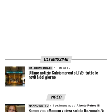
sempre rafforzare la squadra. Faremo il
possibile per riuscirci».
LEGGI ANCHE –
Ultime notizie
Calciomercato LIVE: tutte le novità del
giorno
LA PLAYLIST DELLE NOSTRE TOP NEWS
ULTIMISSIME
1 ora ago
CALCIOMERCATO
Ultime notizie Calciomercato LIVE: tutte le
novità del giorno
VIDEO
1 settimana ago
Alberto Petrosilli
HANNO DETTO
Bargiggia: «Mancini voleva solo la Nazionale. Vi