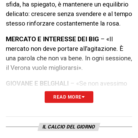
sfida, ha spiegato, è mantenere un equilibrio
delicato: crescere senza svendere e al tempo
stesso rinforzare costantemente la rosa.
MERCATO E INTERESSE DEI BIG
– «Il
mercato non deve portare all’agitazione. È
una parola che non va bene. In ogni sessione,
il Verona vuole migliorarsi».
GIOVANE E BELGHALI
– «Se non avessimo
dei giocatori richiesti da altri club, avremmo
READ MORE
un problema. Se ci sono calciatori che
suscitano interesse, vuole dire che sono
bravi».
IL CALCIO DEL GIORNO
OBIETTIVI DEL VERONA
– «L’intenzione è