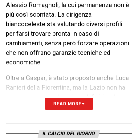
Alessio Romagnoli, la cui permanenza non è
più così scontata. La dirigenza
biancoceleste sta valutando diversi profili
per farsi trovare pronta in caso di
cambiamenti, senza però forzare operazioni
che non offrano garanzie tecniche ed
economiche.
Oltre a Gaspar, è stato proposto anche Luca
Ranieri della Fiorentina, ma la Lazio non ha
ancora preso una decisione definitiva. La
READ MORE
fase attuale è quella dell’analisi e dell’attesa
dell’occasione giusta, con l’obiettivo di
intervenire solo se si presenterà
IL CALCIO DEL GIORNO
un’opportunità realmente vantaggiosa.