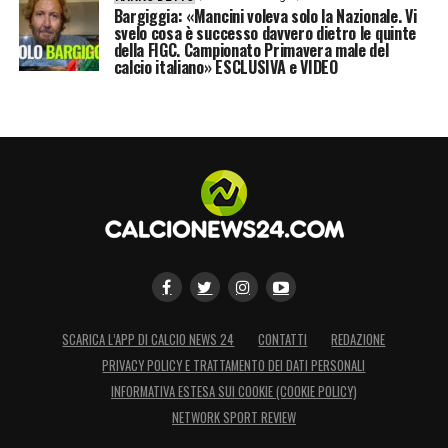
Bargiggia: «Mancini voleva solo la Nazionale. Vi
svelo cosa è successo davvero dietro le quinte
della FIGC. Campionato Primavera male del
calcio italiano» ESCLUSIVA e VIDEO
SCARICA L’APP DI CALCIO NEWS 24
CONTATTI
REDAZIONE
PRIVACY POLICY E TRATTAMENTO DEI DATI PERSONALI
INFORMATIVA ESTESA SUI COOKIE (COOKIE POLICY)
NETWORK SPORT REVIEW