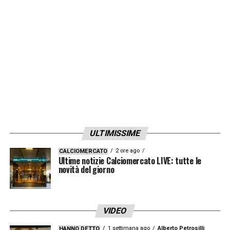
LEGGI ANCHE –
Ultime Notizie Serie A:
tutte le novità del giorno sul massimo
campionato italiano
LA PLAYLIST DELLE NOSTRE TOP NEWS
ULTIMISSIME
2 ore ago
CALCIOMERCATO
Ultime notizie Calciomercato LIVE: tutte le
novità del giorno
VIDEO
1 settimana ago
Alberto Petrosilli
HANNO DETTO