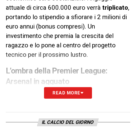
attuale di circa 600.000 euro verrà
triplicato
,
portando lo stipendio a sfiorare i 2 milioni di
euro annui (bonus compresi). Un
investimento che premia la crescita del
ragazzo e lo pone al centro del progetto
tecnico per il prossimo lustro.
L’ombra della Premier League:
Arsenal in agguato
READ MORE
La fretta del Milan non è casuale, ma dettata
dal mercato. Le prestazioni di Bartesaghi
hanno infatti varcato i confini nazionali,
attirando le attenzioni dei top club europei, in
IL CALCIO DEL GIORNO
particolare dalla
Premier League
. L’
Arsenal
,