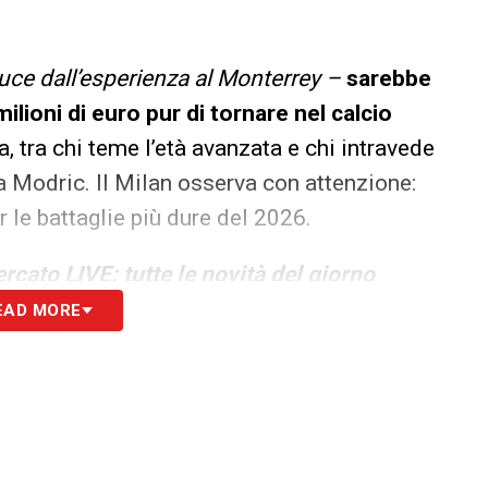
uce dall’esperienza al Monterrey –
sarebbe
milioni di euro pur di tornare nel calcio
a, tra chi teme l’età avanzata e chi intravede
a Modric. Il Milan osserva con attenzione:
le battaglie più dure del 2026.
rcato LIVE: tutte le novità del giorno
EAD MORE
S