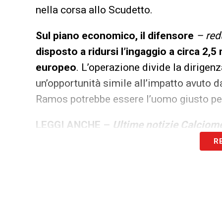
nella corsa allo Scudetto.
Sul piano economico, il difensore
– red
disposto a ridursi l’ingaggio a circa 2,5 
europeo
. L’operazione divide la dirigenz
un’opportunità simile all’impatto avuto d
Ramos potrebbe essere l’uomo giusto per 
LEGGI ANCHE –
Ultime notizie Calciome
R
LA PLAYLIST DELLE NOSTRE TOP NEW