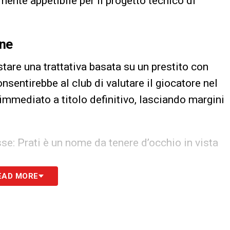
mente appetibile per il progetto tecnico di
one
tare una trattativa basata su un prestito con
nsentirebbe al club di valutare il giocatore nel
mmediato a titolo definitivo, lasciando margini
sse: Prati è un nome da tenere d’occhio in vista
EAD MORE
 tutte le novità del giorno sul massimo