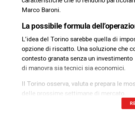
caratteristiche che lo rendono particolar
Marco Baroni.
La possibile formula dell’operazi
L’idea del Torino sarebbe quella di impos
opzione di riscatto. Una soluzione che co
contesto granata senza un investimento i
di manovra sia tecnici sia economici.
Il Torino osserva, valuta e prepara le mo
delle prossime settimane di mercato.
R
LEGGI ANCHE –
Ultime Notizie Serie A:
campionato italiano