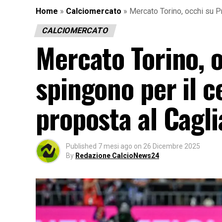
Home
»
Calciomercato
»
Mercato Torino, occhi su Pr
CALCIOMERCATO
Mercato Torino, o
spingono per il 
proposta al Cagli
Published
7 mesi ago
on
26 Dicembre 2025
By
Redazione CalcioNews24