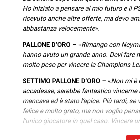
Ho iniziato a pensare al mio futuro e il P
ricevuto anche altre offerte, ma devo 
abbastanza velocemente
».
PALLONE D’ORO
– «
Rimango con Neyma
hanno avuto un grande anno. Devi fare m
molto peso per vincere la Champions Lea
SETTIMO PALLONE D’ORO
– «
Non mi è m
accadesse, sarebbe fantastico vincerne un
mancava ed è stato l’apice. Più tardi, se
felice e molto grato, ma non voglio pensa
l’unico giocatore in quel caso. Vincere 
MBAPPE AL REAL
– «
Ero appena arrivat