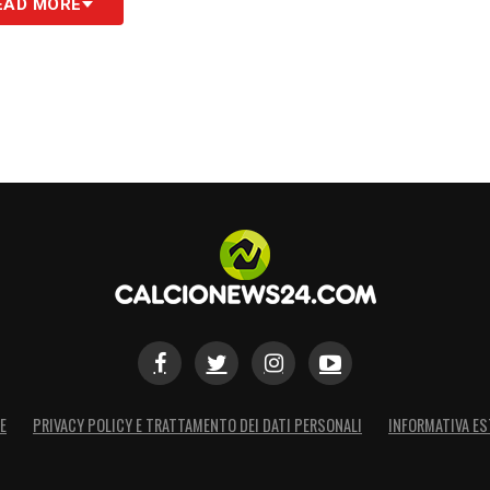
EAD MORE
rimasto con noi ed è stata una bella notizia
».
 su di noi è vero, ma ci sono altre squadre molto
ited e City), il Real Madrid , l’Inter e il Bayern.
Sono tutte grandi squadre. Abbiamo grandi
scerci bene per formare una squadra. Perché
care da squadra
»
S
E
PRIVACY POLICY E TRATTAMENTO DEI DATI PERSONALI
INFORMATIVA ES