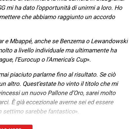
SG mi ha dato l’opportunità di unirmi a loro. Ho
ammettere che abbiamo raggiunto un accordo
r e Mbappé, anche se Benzema o Lewandowski
olto a livello individuale ma ultimamente ha
gue, l’Eurocup o l’America’s Cup
».
ai piaciuto parlarne fino al risultato. Se ciò
 altro. Quest’estate ho vinto il titolo che mi
 vincessi un nuovo Pallone d’Oro, sarei molto
rci. È già eccezionale averne sei ed essere
un settimo sarebbe fantastico
».
o. Non gli ho dato la mia opinione a riguardo