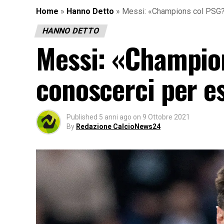
Home
»
Hanno Detto
»
Messi: «Champions col PSG?
HANNO DETTO
Messi: «Champio
conoscerci per e
Published
5 anni ago
on
9 Ottobre 2021
By
Redazione CalcioNews24