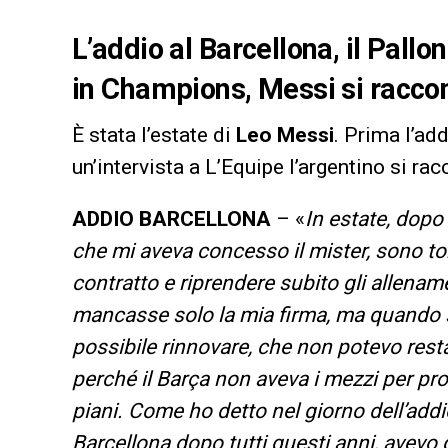
L’addio al Barcellona, il Pallon
in Champions, Messi si racco
È stata l’estate di
Leo Messi
. Prima l’ad
un’intervista a L’Equipe l’argentino si ra
ADDIO BARCELLONA
– «
In estate, dopo 
che mi aveva concesso il mister, sono torn
contratto e riprendere subito gli allena
mancasse solo la mia firma, ma quando s
possibile rinnovare, che non potevo resta
perché il Barça non aveva i mezzi per pro
piani. Come ho detto nel giorno dell’addi
Barcellona dopo tutti questi anni, avevo 