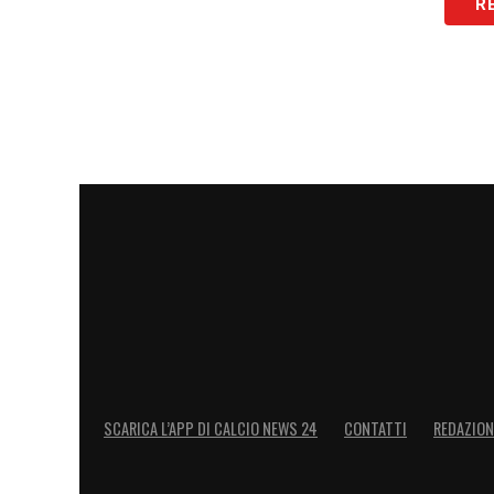
R
perché lo conoscevo appena. Alla fine è 
CHAMPIONS
– «
I riflettori sono puntati
forti, come il Chelsea, i due Manchester (Un
Non so se ne ho dimenticato qualcuno… 
individualità, ma dobbiamo ancora cono
per vincere titoli importanti bisogna gio
LA PLAYLIST DELLE NOSTRE TOP NEW
SCARICA L’APP DI CALCIO NEWS 24
CONTATTI
REDAZION