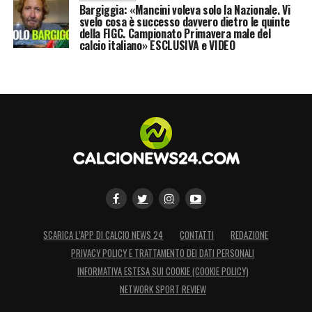
Bargiggia: «Mancini voleva solo la Nazionale. Vi
LA PLAYLIST DELLE NOSTRE TOP NEWS
svelo cosa è successo davvero dietro le quinte
della FIGC. Campionato Primavera male del
calcio italiano» ESCLUSIVA e VIDEO
SCARICA L’APP DI CALCIO NEWS 24
CONTATTI
REDAZIONE
PRIVACY POLICY E TRATTAMENTO DEI DATI PERSONALI
INFORMATIVA ESTESA SUI COOKIE (COOKIE POLICY)
NETWORK SPORT REVIEW