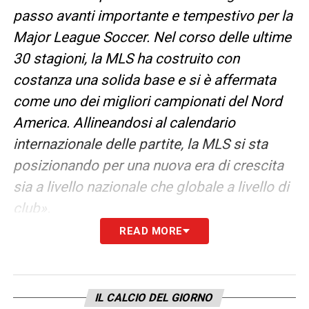
passo avanti importante e tempestivo per la
Major League Soccer. Nel corso delle ultime
30 stagioni, la MLS ha costruito con
costanza una solida base e si è affermata
come uno dei migliori campionati del Nord
America. Allineandosi al calendario
internazionale delle partite, la MLS si sta
posizionando per una nuova era di crescita
sia a livello nazionale che globale a livello di
club».
READ MORE
Infantino ha sottolineato come la
MLS
abbia
già raggiunto traguardi importanti in termini
di sviluppo e visibilità, ma con questa
IL CALCIO DEL GIORNO
modifica al calendario il campionato potrà