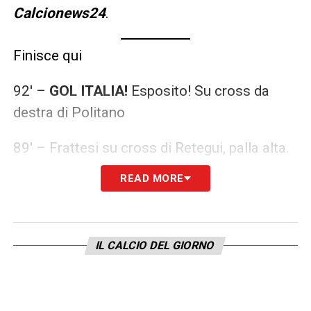
Calcionews24
.
Finisce qui
92′ –
GOL ITALIA!
Esposito! Su cross da
destra di Politano
89′ – Frattesi su cross di Retegui, palla alta.
Insistono gli azzurri.
READ MORE
88′ –
GOL DI MANCINI!
La rete del difensore
di testa sul cross di Dimarco sblocca la
IL CALCIO DEL GIORNO
partita! Azzurri avanti.
82′ – Frattesi in campo per Zaccagni