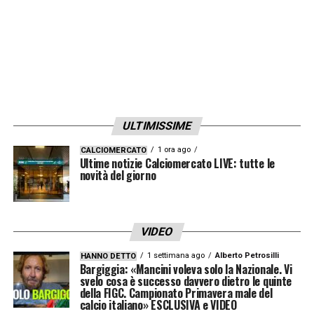
76′ – In girata Pio Esposito, blocca il portiere
dei padroni di casa.
75′ – Doppio cambio Moldova: dentro Fratea
e Bodisteanu per Nicolaescu e Rata.
Nell’Italia Politano sostituisce Orsolini e
ULTIMISSIME
Dimarco Cambiaso.
1 ora ago
CALCIOMERCATO
Ultime notizie Calciomercato LIVE: tutte le
69′ – Tonali forte dal limite, respinge il
novità del giorno
portiere moldovo.
65′ – Cambi anche nell’Italia: Retegui e Pio
VIDEO
Esposito per Scamacca e Raspadori.
1 settimana ago
Alberto Petrosilli
HANNO DETTO
Bargiggia: «Mancini voleva solo la Nazionale. Vi
61′ – Bocaciuc sostituise Perciun.
svelo cosa è successo davvero dietro le quinte
della FIGC. Campionato Primavera male del
calcio italiano» ESCLUSIVA e VIDEO