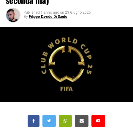
seconda fila)
Published
1 anno ago
on
23 Giugno 2025
By
Filippo Davide Di Santo