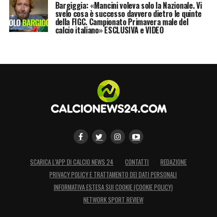
Bargiggia: «Mancini voleva solo la Nazionale. Vi
svelo cosa è successo davvero dietro le quinte
della FIGC. Campionato Primavera male del
calcio italiano» ESCLUSIVA e VIDEO
SCARICA L’APP DI CALCIO NEWS 24
CONTATTI
REDAZIONE
PRIVACY POLICY E TRATTAMENTO DEI DATI PERSONALI
INFORMATIVA ESTESA SUI COOKIE (COOKIE POLICY)
NETWORK SPORT REVIEW