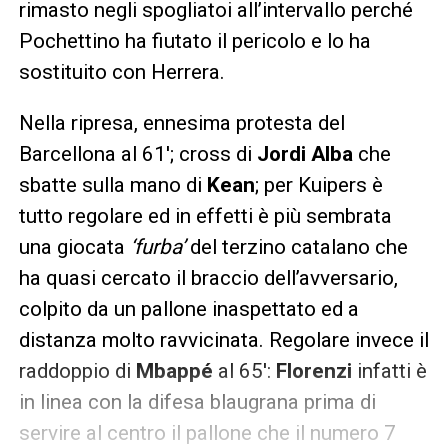
rimasto negli spogliatoi all’intervallo perché
Pochettino ha fiutato il pericolo e lo ha
sostituito con Herrera.
Nella ripresa, ennesima protesta del
Barcellona al 61′; cross di
Jordi Alba
che
sbatte sulla mano di
Kean
; per Kuipers è
tutto regolare ed in effetti è più sembrata
una giocata
‘furba’
del terzino catalano che
ha quasi cercato il braccio dell’avversario,
colpito da un pallone inaspettato ed a
distanza molto ravvicinata. Regolare invece il
raddoppio di
Mbappé
al 65′:
Florenzi
infatti è
in linea con la difesa blaugrana prima di
servire al centro il pallone che il numero 7