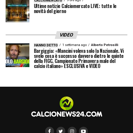
contatti minori, come il fallo fischiato a
9 ore ago
CALCIOMERCATO
Ultime notizie Calciomercato LIVE: tutte le
Bernede al 19′ e la punizione concessa al
novità del giorno
Cagliari per fallo di Obert al 5′, dimostrando
un metro di giudizio uniforme.
VIDEO
1 settimana ago
Alberto Petrosilli
HANNO DETTO
LA PLAYLIST DELLE NOSTRE TOP NEWS
Bargiggia: «Mancini voleva solo la Nazionale. Vi
svelo cosa è successo davvero dietro le quinte
della FIGC. Campionato Primavera male del
calcio italiano» ESCLUSIVA e VIDEO