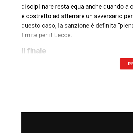
disciplinare resta equa anche quando a c
è costretto ad atterrare un avversario pe
questo caso, la sanzione è definita “pi
limite per il Lecce.
Il finale
Nel finale incandescente, con i tentativi 
R
Walid Cheddira
, Chiffi mantiene la calma
in area che non hanno mai configurato est
priva di errori decisivi.
LA PLAYLIST DELLE NOSTRE TOP NEW