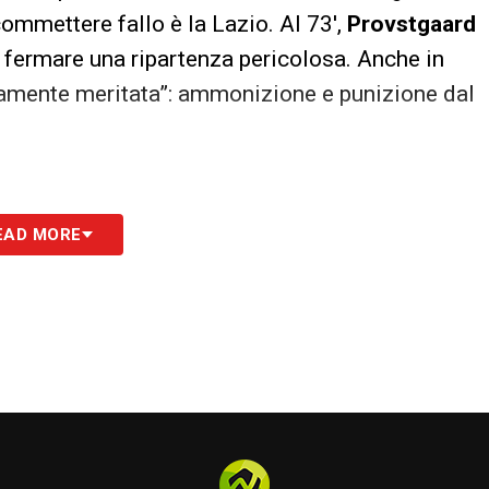
ommettere fallo è la Lazio. Al 73′,
Provstgaard
r fermare una ripartenza pericolosa. Anche in
enamente meritata”: ammonizione e punizione dal
di
Riccardo Sottil
e la “fucilata” fuori di poco di
EAD MORE
, gestendo bene le perdite di tempo e i contatti
remi per il rigore. Una direzione sufficiente e
S