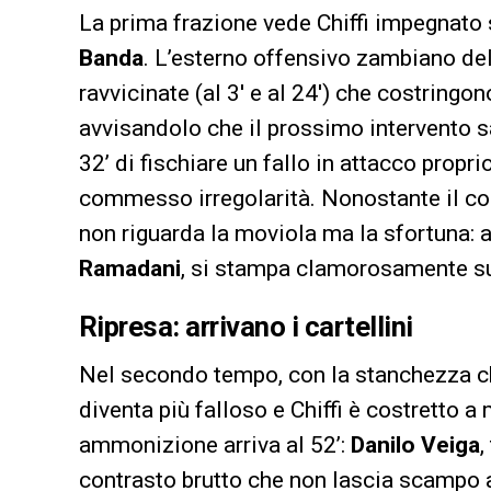
La prima frazione vede Chiffi impegnato s
Banda
. L’esterno offensivo zambiano de
ravvicinate (al 3′ e al 24′) che costringo
avvisandolo che il prossimo intervento sa
32’ di fischiare un fallo in attacco prop
commesso irregolarità. Nonostante il cont
non riguarda la moviola ma la sfortuna: al 
Ramadani
, si stampa clamorosamente su
Ripresa: arrivano i cartellini
Nel secondo tempo, con la stanchezza ch
diventa più falloso e Chiffi è costretto 
ammonizione arriva al 52’:
Danilo Veiga
,
contrasto brutto che non lascia scampo a