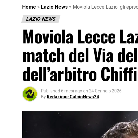
Home
»
Lazio News
»
Moviola Lecce Lazio: gli episod
LAZIO NEWS
Moviola Lecce Laz
match del Via del
dell’arbitro Chiff
Published
6 mesi ago
on
24 Gennaio 2026
By
Redazione CalcioNews24