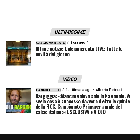
che trattiene la maglia con insistenza De
Ketelaere per evitare una situazione in cui il
Marsiglia era stato tagliato fuori da un rinvio
ULTIMISSIME
di Carnesecchi. Check Var sul gol di
1 ora ago
CALCIOMERCATO
Lookman piuttosto prolungato,
rete
Ultime notizie Calciomercato LIVE: tutte le
novità del giorno
annullata per fuorigioco di Krstovic
nello
sviluppo dell’azione.
A un minuto dal
termine Samardzic avanza, rientra sul
VIDEO
sinistro e fa un grandissimo tiro a giro che
1 settimana ago
Alberto Petrosilli
HANNO DETTO
Bargiggia: «Mancini voleva solo la Nazionale. Vi
determina lo 0-1
; in precedenza, però, in
svelo cosa è successo davvero dietro le quinte
area di rigore Ederson stoppa male il pallone
della FIGC. Campionato Primavera male del
calcio italiano» ESCLUSIVA e VIDEO
che gli va contro il braccio: tante proteste,
comprese quelle di De Zerbi che subisce un
giallo, ma la rete viene convalidata. Gara