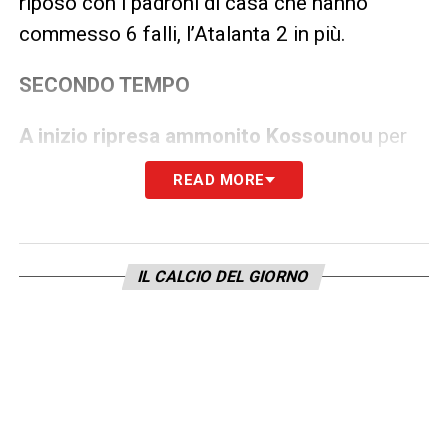
riposo con i padroni di casa che hanno
commesso 6 falli, l’Atalanta 2 in più.
SECONDO TEMPO
A inizio ripresa ammonito Kossounou
per
pestone a Paixao, forse involontario ma
READ MORE
assolutamente evidente, poco dopo Juric
decide di richiamarlo in panchina per evitare
rischi. Molto pronto Sanchez a interrompere
IL CALCIO DEL GIORNO
il gioco per una pallonata in faccia subita da
Pavard. Hien trattiene Greenwood, l’arbitro lo
grazia dopo pochi minuti dal suo ingresso in
campo. Al 62′ Ahanor tiene il braccio
attaccato al corpo su un pallone arrivatogli
addosso. Inevitabile cartellino per O’Riley