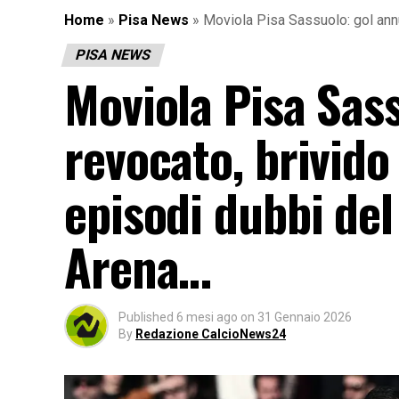
Home
»
Pisa News
»
Moviola Pisa Sassuolo: gol annul
PISA NEWS
Moviola Pisa Sass
revocato, brivido
episodi dubbi del
Arena…
Published
6 mesi ago
on
31 Gennaio 2026
By
Redazione CalcioNews24