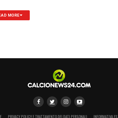
nale è incandescente e vede protagonista il
EAD MORE
l’
81′
, un intervento dell’estremo difensore viene
ll’arbitro viene richiamata per un possibile
rminabili di consulto. Solo all’
84′
arriva il
 estremi per l’espulsione diretta. Muric resta in
a.
tita con molti cartellini. Giuste le ammonizioni
mo tempo per interventi ruvidi. Nella ripresa
62′),
Toure
(75′) e
Moro
(79′), a testimonianza di
reso il sopravvento sulla tecnica. Da segnalare
intomo di una tensione palpabile verso la
E
PRIVACY POLICY E TRATTAMENTO DEI DATI PERSONALI
INFORMATIVA ES