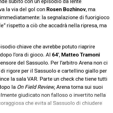
nde subito con un episodio da lente
ova la via del gol con
Rosen Bozhinov
, ma
i immediatamente: la segnalazione di fuorigioco
le” rispetto a ciò che accadrà nella ripresa, ma
isodio chiave che avrebbe potuto riaprire
dopo l’ora di gioco. Al
64′
,
Matteo Tramoni
fensore del Sassuolo. Per l’arbitro Arena non ci
di rigore per il Sassuolo e cartellino giallo per
nce la sala VAR. Parte un check che tiene tutti
 dopo la
On Field Review
, Arena torna sui suoi
bilmente giudicato non falloso o invertito nella
coraggiosa che evita al Sassuolo di chiudere