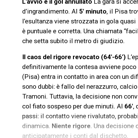
L’avvio e il gol annullato
La gara si acce
d’ingrandimento. Al
5′ minuto
, il Pisa tr
l’esultanza viene strozzata in gola quas
è puntuale e corretta. Una chiamata “faci
che setta subito il metro di giudizio.
Il caos del rigore revocato (64′-66′)
L’ep
definitivamente la contesa avviene poco 
(Pisa) entra in contatto in area con un di
sono dubbi: è fallo del nerazzurro, calcio 
Tramoni. Tuttavia, la decisione non convi
col fiato sospeso per due minuti. Al
66′
,
passi: il contatto viene rivalutato, proba
dinamica.
Niente rigore
. Una decisione 
anticipatamente i conti dal dischetto.