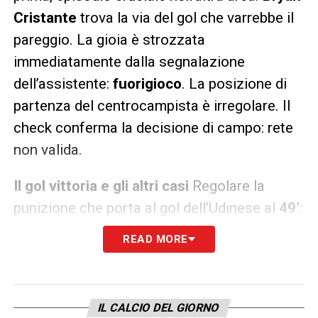
Cristante
trova la via del gol che varrebbe il
pareggio. La gioia è strozzata
immediatamente dalla segnalazione
dell’assistente:
fuorigioco
. La posizione di
partenza del centrocampista è irregolare. Il
check conferma la decisione di campo: rete
non valida.
Il gol vittoria e gli altri casi
Regolare la
punizione che porta al gol dell’Udinese al
49’
:
netto il fallo di
Mancini
(ammonito
READ MORE
nell’occasione per l’intervento in ritardo) che
regala a Ekkelenkamp la palla dell’1-0 (con
deviazione). Da segnalare anche un episodio
IL CALCIO DEL GIORNO
al
73’
:
Ghilardi
cade in area friulana dopo un