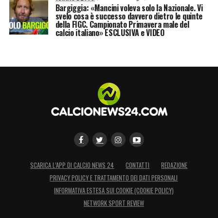
Bargiggia: «Mancini voleva solo la Nazionale. Vi
svelo cosa è successo davvero dietro le quinte
della FIGC. Campionato Primavera male del
calcio italiano» ESCLUSIVA e VIDEO
SCARICA L’APP DI CALCIO NEWS 24
CONTATTI
REDAZIONE
PRIVACY POLICY E TRATTAMENTO DEI DATI PERSONALI
INFORMATIVA ESTESA SUI COOKIE (COOKIE POLICY)
NETWORK SPORT REVIEW