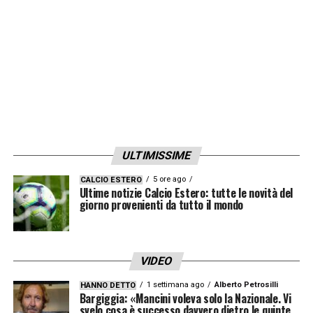
ULTIMISSIME
5 ore ago
CALCIO ESTERO
Ultime notizie Calcio Estero: tutte le novità del
giorno provenienti da tutto il mondo
VIDEO
1 settimana ago
Alberto Petrosilli
HANNO DETTO
Bargiggia: «Mancini voleva solo la Nazionale. Vi
svelo cosa è successo davvero dietro le quinte