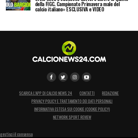
della FIGC. Campionato Primavera male del
calcio italiano» ESCLUSIVA e VIDEO
SCARICA L’APP DI CALCIO NEWS 24
CONTATTI
REDAZIONE
PRIVACY POLICY E TRATTAMENTO DEI DATI PERSONALI
INFORMATIVA ESTESA SUI COOKIE (COOKIE POLICY)
NETWORK SPORT REVIEW
gestisci il consenso