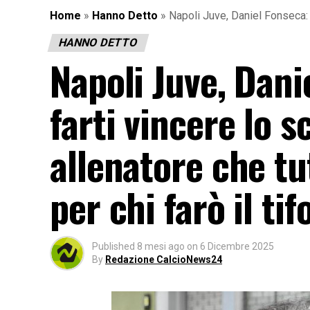
Home
»
Hanno Detto
»
Napoli Juve, Daniel Fonseca: «
HANNO DETTO
Napoli Juve, Dani
farti vincere lo 
allenatore che tu
per chi farò il tif
Published
8 mesi ago
on
6 Dicembre 2025
By
Redazione CalcioNews24