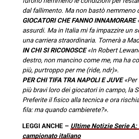
furono nemmeno le condizioni per restare
dal fallimento. Ma non bastò nemmeno que
GIOCATORI CHE FANNO INNAMORARE
«
assurdi. Ma in Italia mi fa impazzire un 
una carriera straordinaria. Tornerà a Mad
IN CHI SI RICONOSCE
«In Robert Lewand
destro, non mancino come me, ma ha colpi
più, purtroppo per me (ride, ndr)».
PER CHI TIFA TRA NAPOLI E JUVE
«Per 
più bravi loro dei giocatori in campo, la S
Preferite il fisico alla tecnica e ora risch
fila: ma quando cambierete?».
LEGGI ANCHE –
Ultime Notizie Serie A:
campionato italiano