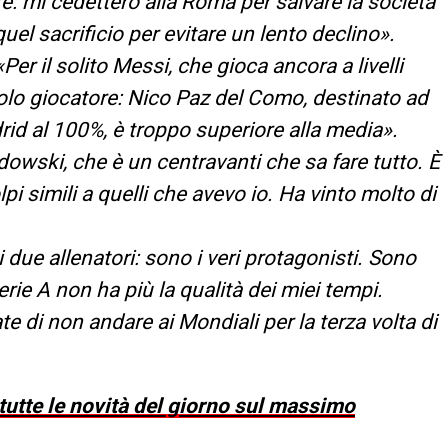
: mi cedettero alla Roma per salvare la società
l sacrificio per evitare un lento declino».
Per il solito Messi, che gioca ancora a livelli
solo giocatore: Nico Paz del Como, destinato ad
rid al 100%, è troppo superiore alla media».
owski, che è un centravanti che sa fare tutto. È
 simili a quelli che avevo io. Ha vinto molto di
i due allenatori: sono i veri protagonisti. Sono
erie A non ha più la qualità dei miei tempi.
iate di non andare ai Mondiali per la terza volta di
 tutte le novità del giorno sul massimo