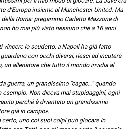
ntissimi per il mio modo di giocare. La Juve era
orte d’Europa insieme al Manchester United. Ma
co della Roma: pregammo Carletto Mazzone di
 non ho mai più visto nessuno che a 16 anni
ti vincere lo scudetto, a Napoli ha già fatto
i guardano con occhi diversi, riesci ad incutere
 un allenatore che tutto il mondo invidia al
da guerra, un grandissimo “cagac…” quando
n esempio. Non diceva mai stupidaggini, ogni
apito perché è diventato un grandissimo
tore già in campo».
certo, uno coi suoi colpi può giocare in