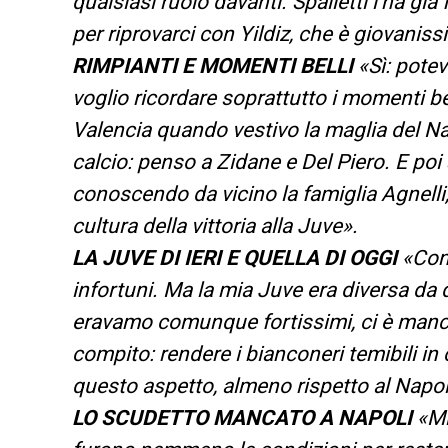
qualsiasi ruolo davanti. Spalletti l’ha già
per riprovarci con Yildiz, che è giovanis
RIMPIANTI E MOMENTI BELLI
«Sì: potev
voglio ricordare soprattutto i momenti bel
Valencia quando vestivo la maglia del Nap
calcio: penso a Zidane e Del Piero. E poi
conoscendo da vicino la famiglia Agnelli,
cultura della vittoria alla Juve».
LA JUVE DI IERI E QUELLA DI OGGI
«Con 
infortuni. Ma la mia Juve era diversa da
eravamo comunque fortissimi, ci è mancat
compito: rendere i bianconeri temibili in
questo aspetto, almeno rispetto al Napol
LO SCUDETTO MANCATO A NAPOLI
«Mi