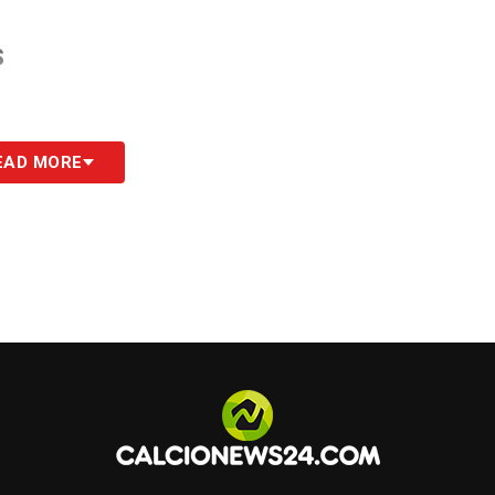
S
EAD MORE