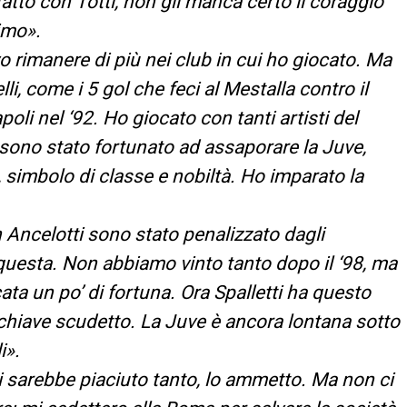
 fatto con Totti, non gli manca certo il coraggio
simo».
o rimanere di più nei club in cui ho giocato. Ma
li, come i 5 gol che feci al Mestalla contro il
oli nel ‘92. Ho giocato con tanti artisti del
 sono stato fortunato ad assaporare la Juve,
 simbolo di classe e nobiltà. Ho imparato la
Ancelotti sono stato penalizzato dagli
 questa. Non abbiamo vinto tanto dopo il ‘98, ma
a un po’ di fortuna. Ora Spalletti ha questo
 chiave scudetto. La Juve è ancora lontana sotto
i».
 sarebbe piaciuto tanto, lo ammetto. Ma non ci