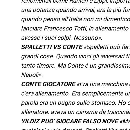
fenomenali come Ranieri e Lippi, importa
una potenza quando arrivai, era la più f
quando penso all’Italia non mi dimenti
lanciare Francesco Totti, in allenamento
avesse i suoi colpi. Nessuno».
SPALLETTI VS CONTE
«Spalletti può far
grandi cose. Quando vinci gli avversari t
tanto timore. Ma Conte è un grandissimo,
Napoli».
CONTE GIOCATORE
«Era una macchina 
c’era allenamento. Era semplicemente u
parola era un pugno sullo stomaco. Ho c
allenatore: aveva un carisma da trascina
YILDIZ PUO’ GIOCARE FALSO NOVE
«Ma 