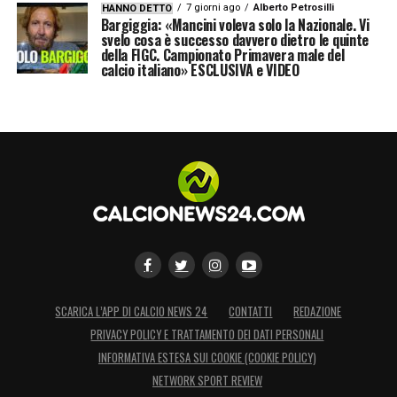
7 giorni ago
Alberto Petrosilli
HANNO DETTO
Bargiggia: «Mancini voleva solo la Nazionale. Vi
svelo cosa è successo davvero dietro le quinte
della FIGC. Campionato Primavera male del
calcio italiano» ESCLUSIVA e VIDEO
SCARICA L’APP DI CALCIO NEWS 24
CONTATTI
REDAZIONE
PRIVACY POLICY E TRATTAMENTO DEI DATI PERSONALI
INFORMATIVA ESTESA SUI COOKIE (COOKIE POLICY)
NETWORK SPORT REVIEW