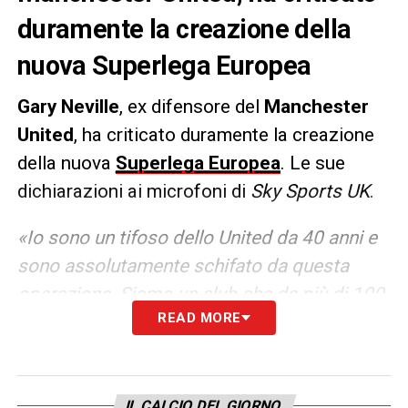
duramente la creazione della
nuova Superlega Europea
Gary
Neville
, ex difensore del
Manchester
United
, ha criticato duramente la creazione
della nuova
Superlega
Europea
. Le sue
dichiarazioni ai microfoni di
Sky Sports UK
.
«Io sono un tifoso dello United da 40 anni e
sono assolutamente schifato da questa
operazione. Siamo un club che da più di 100
READ MORE
anni è fondato sul lavorare nelle
competizioni. Questi sono degli impostori,
non hanno nulla a che fare con i valori di
questo club. I tifosi devono essere protetti.
IL CALCIO DEL GIORNO