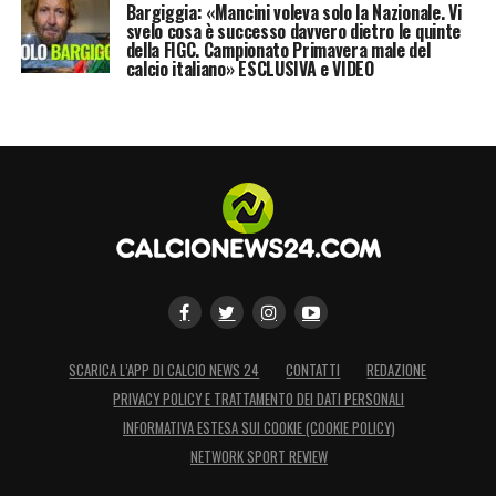
Bargiggia: «Mancini voleva solo la Nazionale. Vi
svelo cosa è successo davvero dietro le quinte
della FIGC. Campionato Primavera male del
calcio italiano» ESCLUSIVA e VIDEO
SCARICA L’APP DI CALCIO NEWS 24
CONTATTI
REDAZIONE
PRIVACY POLICY E TRATTAMENTO DEI DATI PERSONALI
INFORMATIVA ESTESA SUI COOKIE (COOKIE POLICY)
NETWORK SPORT REVIEW