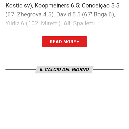
Kostic sv), Koopmeiners 6.5; Conceiçao 5.5
(67′ Zhegrova 4.5), David 5.5 (67′ Boga 6),
Yildiz 6 (102′ Miretti).
All
. Spalletti
GALATASARAY (4-2-3-1)
: Cakir 6.5; Sallai
READ MORE
5.5 (59′ Boey 5.5), Sanchez 5.5, Bardakci 5.5,
Jakobs 6 (87′ Icardi 6); Lemina 5.5 (87′
Elmali 6), Torreira 5.5 (102′ Singo 6); Yilmaz
IL CALCIO DEL GIORNO
6.5, Sara 6 (71′ Gundogan 6), Lang 5.5 (59′
Sanè 5.5); Osimhen 6.5.
All
. Okan Buruk
Per vedere la
Champions in TV
basta
abbonarsi a NOW: in questo momento
l’abbonamento annuale è
in sconto al prezzo
di 19,99€ al mese
. In alternativa, si può