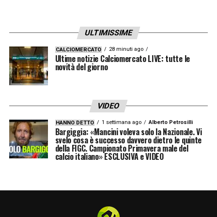
optare per quello mensile a 29,99€ al mese.
ULTIMISSIME
LA PLAYLIST DELLE NOSTRE TOP NEWS
28 minuti ago
CALCIOMERCATO
Ultime notizie Calciomercato LIVE: tutte le
novità del giorno
VIDEO
1 settimana ago
Alberto Petrosilli
HANNO DETTO
Bargiggia: «Mancini voleva solo la Nazionale. Vi
svelo cosa è successo davvero dietro le quinte
della FIGC. Campionato Primavera male del
calcio italiano» ESCLUSIVA e VIDEO